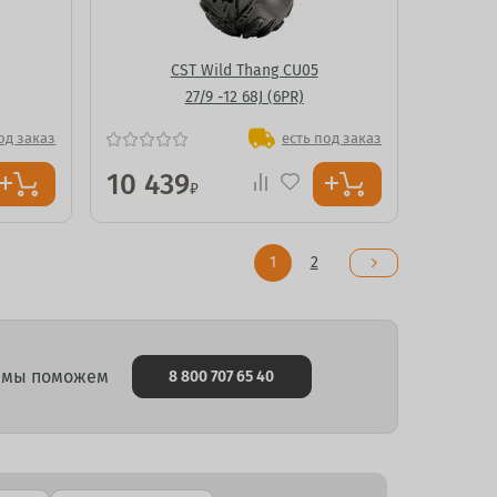
CST Wild Thang CU05
27/9 -12 68J (6PR)
од заказ
есть под заказ
10 439
₽
1
2
и мы поможем
8 800 707 65 40