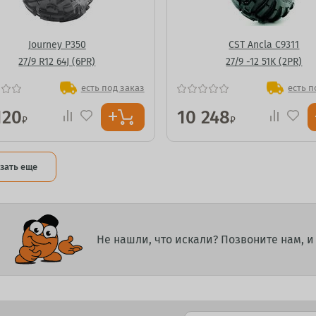
Journey P350
CST Ancla C9311
27/9 R12 64J (6PR)
27/9 -12 51K (2PR)
есть под заказ
есть п
120
10 248
₽
₽
зать еще
Не нашли, что искали? Позвоните нам, 