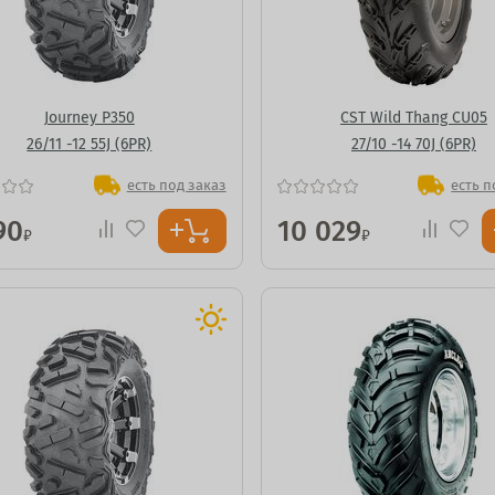
Journey P350
CST Wild Thang CU05
26/11 -12 55J (6PR)
27/10 -14 70J (6PR)
есть под заказ
есть п
90
10 029
₽
₽