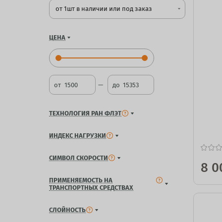
от 1шт в наличии или под заказ
arrow_drop_down
ЦЕНА
от
до
ТЕХНОЛОГИЯ РАН ФЛЭТ
ИНДЕКС НАГРУЗКИ
СИМВОЛ СКОРОСТИ
8 0
ПРИМЕНЯЕМОСТЬ НА
ТРАНСПОРТНЫХ СРЕДСТВАХ
СЛОЙНОСТЬ