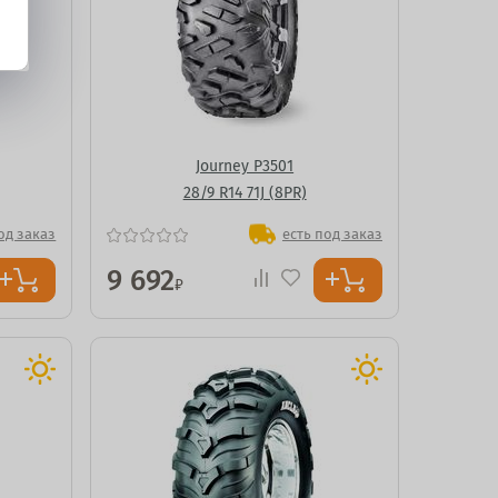
Journey P3501
28/9 R14 71J (8PR)
од заказ
есть под заказ
9 692
₽