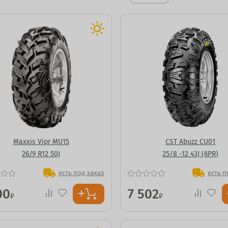
Maxxis Vipr MU15
CST Abuzz CU01
26/9 R12 50J
25/8 -12 43J (6PR)
есть под заказ
есть п
00
7 502
₽
₽