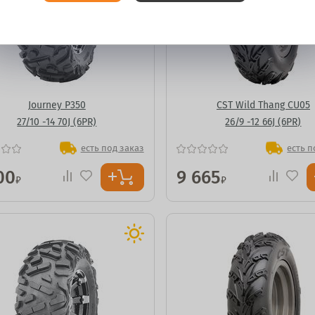
Journey P350
CST Wild Thang CU05
27/10 -14 70J (6PR)
26/9 -12 66J (6PR)
есть под заказ
есть п
00
9 665
₽
₽