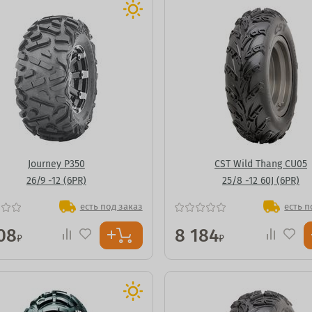
Journey P350
CST Wild Thang CU05
26/9 -12 (6PR)
25/8 -12 60J (6PR)
есть под заказ
есть п
08
8 184
₽
₽