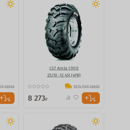
CST Ancla C9312
25/10 -12 45J (4PR)
од заказ
есть под заказ
8 273
₽