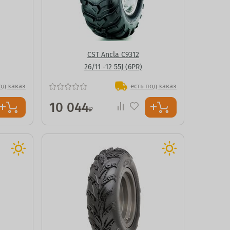
CST Ancla C9312
26/11 -12 55J (6PR)
од заказ
есть под заказ
10 044
₽