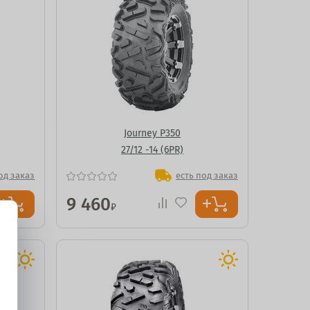
Journey P350
27/12 -14 (6PR)
од заказ
есть под заказ
9 460
₽