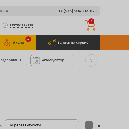
+7 (915) 904-02-02
нтам
0
Статус заказа
4
Акции
Запись на сервис
Квадрошины
Аккумуляторы
По релевантности
:
arrow_drop_down