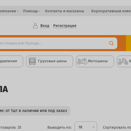
компании
Помощь
Контакты и магазины
Корпоративным клие
Вход
Регистрация
 давления
Грузовые шины
Мотошины
ЛА
е: от 1шт в наличии или под заказ
18
товаров:
35
Выводить по:
arrow_drop_down
Сортировать по