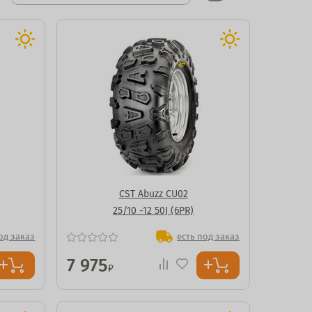
CST Abuzz CU02
25/10 -12 50J (6PR)
од заказ
есть под заказ
7 975
₽