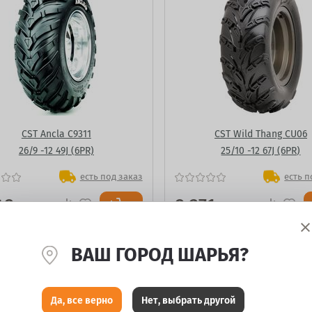
CST Ancla C9311
CST Wild Thang CU06
26/9 -12 49J (6PR)
25/10 -12 67J (6PR)
есть под заказ
есть п
49
9 271
₽
₽
ВАШ ГОРОД ШАРЬЯ?
Да, все верно
Нет, выбрать другой