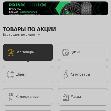
ТОВАРЫ ПО АКЦИИ
Все товары по акции
Все товары
Диски
Шины
Автотовары
Комплектации
Масла