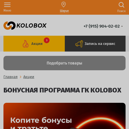
Меню
Шарья
Поиск
+7 (915) 904-02-02
3
Акции
Запись на сервис
Подобрать товары
Главная
Акции
БОНУСНАЯ ПРОГРАММА ГК KOLOBOX