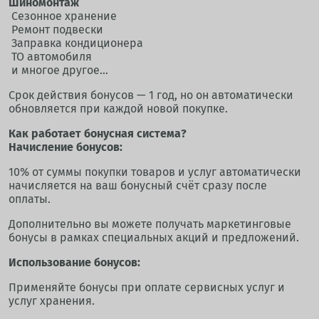
Шиномонтаж
Сезонное хранение
Ремонт подвески
Заправка кондиционера
ТО автомобиля
и многое другое...
Срок действия бонусов — 1 год, но он автоматически
обновляется при каждой новой покупке.
Как работает бонусная система?
Начисление бонусов:
10% от суммы покупки товаров и услуг автоматически
начисляется на ваш бонусный счёт сразу после
оплаты.
Дополнительно вы можете получать маркетинговые
бонусы в рамках специальных акций и предложений.
Использование бонусов:
Применяйте бонусы при оплате сервисных услуг и
услуг хранения.