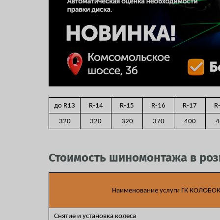
до R13
R-14
R-15
R-16
R-17
R
320
320
320
370
400
4
Стоимость шиномонтажа в ро
Наименование услуги ГК КОЛОБО
Снятие и установка колеса