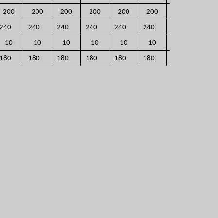
200
200
200
200
200
200
200
240
240
240
240
240
240
240
10
10
10
10
10
10
10
180
180
180
180
180
180
180