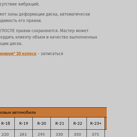
сутствие вибраций;
яет зоны деформации диска, автоматически
димость его правки.
/ПОСЛЕ правки сохраняются. Мастер может
вердить клиенту объем и качество выполненных
ации диска.
ремиум" 3D колеса
- записаться
ковые автомобили
R-18
R-19
R-20
R-21
R-22
R-23+
Газель
220
261
295
330
350
375
215