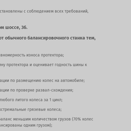
установлены с соблюдением всех требований,
м шоссе, 3б.
от обычного балансировочного станка тем,
вномерность износа протектора;
ину протектора и оценивает годность шины к
ации по размещению колес на автомобиле;
ации по проверке развал-схождения;
любого литого колеса за 1 цикл;
кстремальные грязевые колеса;
баланс меньшим количеством грузов (70% колес
ансированы одним грузом);