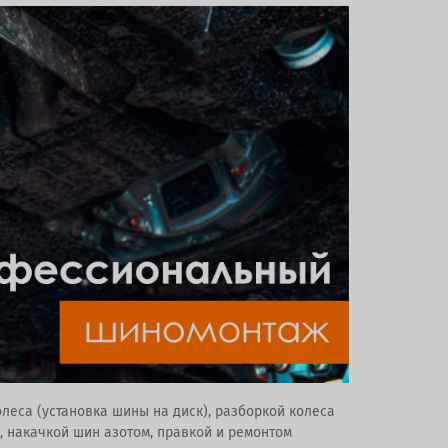
олеса (установка шины на диск), разборкой колеса
, накачкой шин азотом, правкой и ремонтом