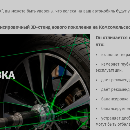
”, вы можете быть уверены, что колеса на ваш автомобиль будут 
ансировочный 3D-стенд нового поколения на Комсомольско
Он отличается 
что:
выявляет нера
измеряет глуб
эксплуатации;
дает рекоменд
даёт рекоменд
балансировка 
балансирует э
устраняет дис
могут быть отбал