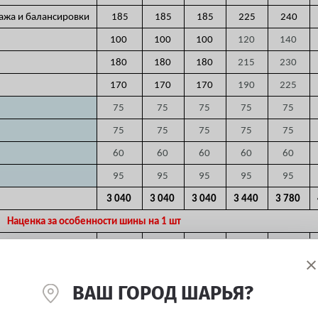
тажа и балансировки
185
185
185
225
240
100
100
100
120
140
180
180
180
215
230
170
170
170
190
225
75
75
75
75
75
75
75
75
75
75
60
60
60
60
60
95
95
95
95
95
3 040
3 040
3 040
3 440
3 780
Наценка за особенности шины на 1 шт
170
170
170
170
170
130
130
130
130
130
ВАШ ГОРОД ШАРЬЯ?
105
105
105
105
105
510
510
510
510
510