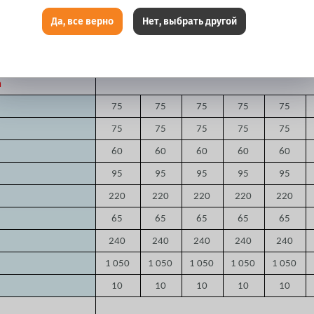
345
345
345
345
345
Да, все верно
Нет, выбрать другой
 и менее
235
235
235
235
235
4 820
4 300
а
75
75
75
75
75
75
75
75
75
75
60
60
60
60
60
95
95
95
95
95
220
220
220
220
220
65
65
65
65
65
240
240
240
240
240
1 050
1 050
1 050
1 050
1 050
10
10
10
10
10