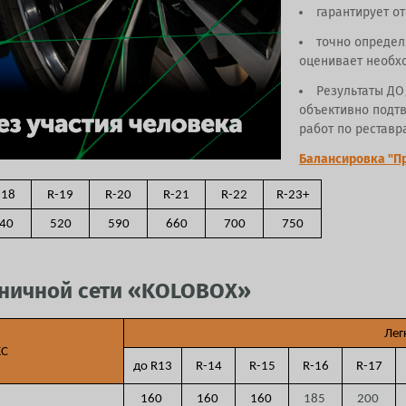
гарантирует от
точно определ
оценивает необхо
Результаты ДО
объективно подт
работ по реставр
Балансировка "П
-18
R-19
R-20
R-21
R-22
R-23+
40
520
590
660
700
750
зничной сети «KOLOBOX»
Лег
КС
до R13
R-14
R-15
R-16
R-17
160
160
160
185
200