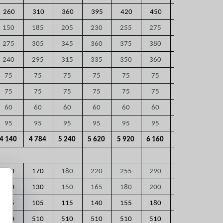
260
310
360
395
420
450
360
150
185
205
230
255
275
110
275
305
345
360
375
380
225
240
295
315
335
350
360
195
75
75
75
75
75
75
75
75
75
75
75
75
75
75
60
60
60
60
60
60
60
95
95
95
95
95
95
95
4 140
4 784
5 240
5 620
5 920
6 160
3 580
170
170
180
220
255
290
130
130
150
165
180
200
105
105
115
140
155
180
510
510
510
510
510
510