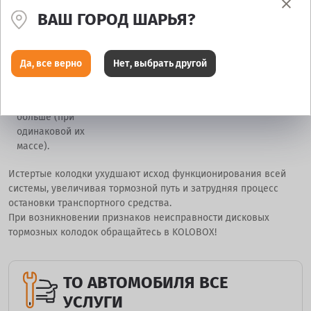
Поверхность
трения, от
ВАШ ГОРОД ШАРЬЯ?
которой
зависит
эффективность
Да, все верно
Нет, выбрать другой
тормозов, у
дисковой
конструкции
больше (при
одинаковой их
массе).
Истертые колодки ухудшают исход функционирования всей
системы, увеличивая тормозной путь и затрудняя процесс
остановки транспортного средства.
При возникновении признаков неисправности дисковых
тормозных колодок обращайтесь в KOLOBOX!
ТО АВТОМОБИЛЯ ВСЕ
УСЛУГИ